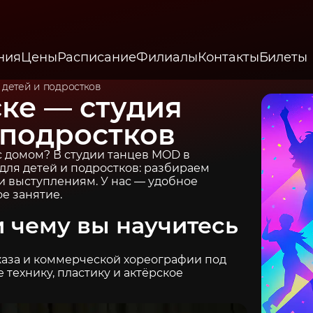
ния
Цены
Расписание
Филиалы
Контакты
Билеты
 детей и подростков
ске — студия
 подростков
с домом? В студии танцев MOD в
для детей и подростков: разбираем
 и выступлениям. У нас — удобное
е занятие.
 и чему вы научитесь
джаза и коммерческой хореографии под
 технику, пластику и актёрское