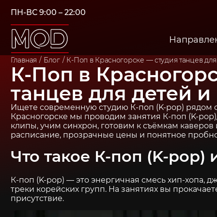
ПН-ВС 9:00 – 22:00
Направле
Главная
Блог
К-Поп в Красногорске — студия танцев для
К-Поп в Красногор
танцев для детей и
Ищете современную студию К-поп (K-pop) рядом 
Красногорске мы проводим занятия К-поп (K-pop)
клипы, учим синхрон, готовим к съёмкам каверов
расписание, прозрачные цены и понятное пробно
Что такое К-поп (K-pop)
К-поп (K-pop) — это энергичная смесь хип-хопа, 
треки корейских групп. На занятиях вы прокачаете
присутствие.