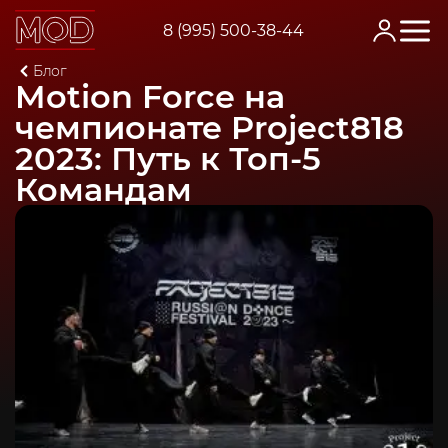
8 (995) 500-38-44
Главная
Блог
Motion Force на чемпионате Project818 2023: Путь к Топ-5 Ко
Motion Force на
чемпионате Project818
2023: Путь к Топ-5
Командам