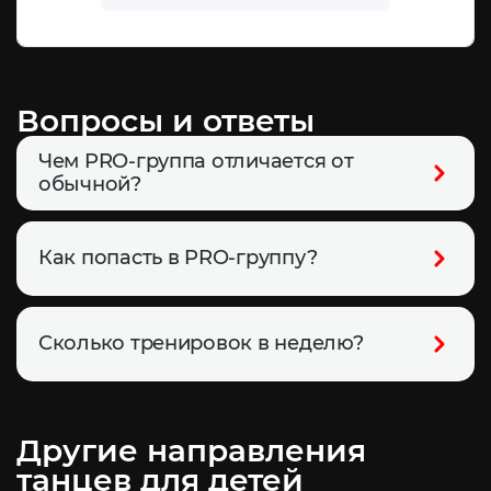
Вопросы и ответы
Чем PRO-группа отличается от
обычной?
Более сложная хореография, высокий
уровень подготовки, активное участие в
чемпионатах.
Как попасть в PRO-группу?
Через отбор или по рекомендации тренера.
Сколько тренировок в неделю?
3 раза + возможны дополнительные
тренировки перед важными
мероприятиями.
Другие направления
танцев для детей