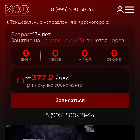
8 (995) 500-38-44
Главная
Танцевальные направления в Красногорске
Хип-хоп ПРО
Возраст:
13+ лет
Занятие на
на Успенской, 3
начнется через:
0
0
0
0
дней
часов
минут
секунд
377 ₽
от
/ час
при покупке абонемента
Записаться
8 (995) 500-38-44