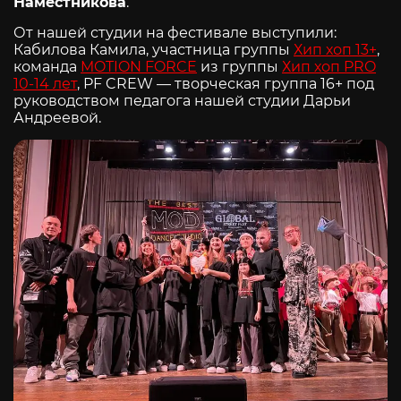
Наместникова
.
От нашей студии на фестивале выступили:
Кабилова Камила, участница группы
Хип хоп 13+
,
команда
MOTION FORCE
из группы
Хип хоп PRO
10-14 лет
, PF CREW — творческая группа 16+ под
руководством педагога нашей студии Дарьи
Андреевой.