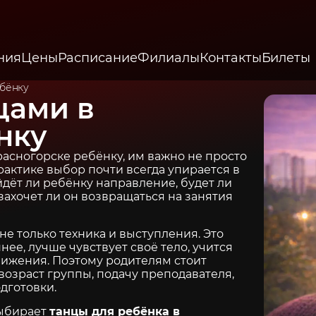
ния
Цены
Расписание
Филиалы
Контакты
Билеты
ебёнку
цами в
нку
расногорске ребёнку, им важно не просто
актике выбор почти всегда упирается в
дёт ли ребёнку направление, будет ли
захочет ли он возвращаться на занятия
не только техника и выступления. Это
нее, лучше чувствует своё тело, учится
движения. Поэтому родителям стоит
 возраст группы, подачу преподавателя,
дготовки.
выбирает
танцы для ребёнка в