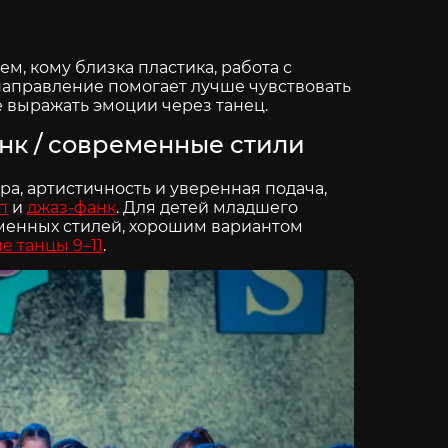
м, кому близка пластика, работа с
направление помогает лучше чувствовать
е выражать эмоции через танец.
анк / современные стили
ра, артистичность и уверенная подача,
п
и
джаз-фанк
. Для детей младшего
менных стилей, хорошим вариантом
 танцы 9–11
.