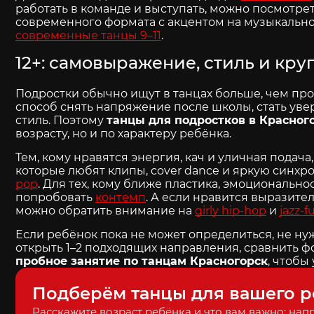
работать в команде и выступать, можно посмотре
современного формата с акцентом на музыкальнос
современные танцы 9–11
.
12+: самовыражение, стиль и кр
Подростки обычно ищут в танцах больше, чем про
способ снять напряжение после школы, стать уве
стиль. Поэтому
танцы для подростков в Красног
возрасту, но и по характеру ребёнка.
Тем, кому нравятся энергия, кач и уличная подача
которые любят клипы, cover dance и яркую синхр
pop
. Для тех, кому ближе пластика, эмоционально
попробовать
контемп
. А если нравится выразит
можно обратить внимание на
girly hip-hop
и
jazz-f
Если ребёнок пока не может определиться, не н
открыть 1–2 подходящих направления, сравнить фо
пробное занятие по танцам Красногорск
, чтобы
Подберём танцы для вашего р
Расскажите возраст ребёнка и что вам важно: нап