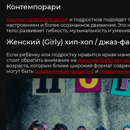
Контемпорари
Контемпорари для детей
и подростков подойдёт те
настроением и более осознанное движение. Это 
тело, развивает гибкость, музыкальность и умени
Женский (Girly) хип-хоп / джаз-ф
Если ребёнку или подростку нравится яркая мане
стоит обратить внимание на
женский (girly) хип хо
возраста, которым ближе широкий формат совре
могут быть
современные танцы 5–8
и
современные