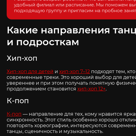
удобный филиал или расписание. Мы поможем вы
подходящую группу и пригласим на пробное заня
Какие направления танц
и подросткам
Хип-хоп
Хип-хоп для детей
и
хип-хоп 7–12
подходят тем, кт
современные треки. Это хороший выбор для детей
увереннее и при этом получать понятную физиче
продолжением становится
хип-хоп 12+
.
К-поп
К-поп
— направление для тех, кому нравится ярка
синхронность. Этот стиль особенно хорошо откли
повторять хореографии, интересуются современн
танцы, сценичность и музыкальность.