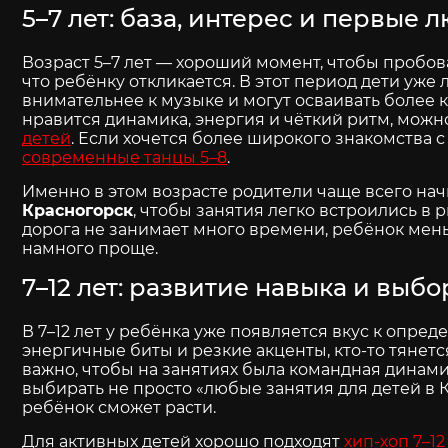
5–7 лет: база, интерес и первые
Возраст 5–7 лет — хороший момент, чтобы пробо
что ребёнку откликается. В этот период дети уже
внимательнее к музыке и могут осваивать более 
нравится динамика, энергия и чёткий ритм, мож
детей
. Если хочется более широкого знакомства
современные танцы 5–8
.
Именно в этом возрасте родители чаще всего на
Красногорск
, чтобы занятия легко встроились в 
дорога не занимает много времени, ребёнок мень
намного проще.
7–12 лет: развитие навыка и выб
В 7–12 лет у ребёнка уже появляется вкус к опред
энергичные биты и резкие акценты, кто-то тянется
важно, чтобы на занятиях была командная динами
выбирать не просто «любые занятия для детей в К
ребёнок сможет расти.
Для активных детей хорошо подходят
хип-хоп 7–12