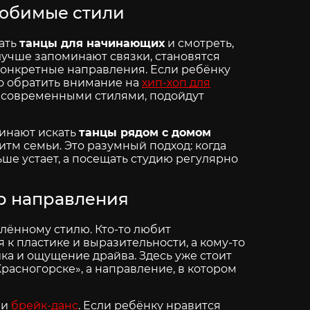
 любимые стили
вать
танцы для начинающих
и смотреть,
 лучше запоминают связки, становятся
конкретные направления. Если ребёнку
но обратить внимание на
хип-хоп для
 с современными стилями, подойдут
чинают искать
танцы рядом с домом
ритм семьи. Это разумный подход: когда
ше устает, а посещать студию регулярно
ор направления
елённому стилю. Кто-то любит
 к пластике и выразительности, а кому-то
ка и ощущение драйва. Здесь уже стоит
расногорске», а направление, в котором
и
брейк-данс
. Если ребёнку нравится