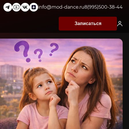
info@mod-dance.ru
8(995)500-38-44
Записаться