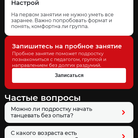
Настрой
На первом занятии не нужно уметь все
заранее. Важно попробовать формат и
понять, комфортна ли группа.
Запишитесь на пробное занятие
Пробное занятие поможет подростку
познакомиться с педагогом, группой и
направлением без долгих раздумий.
Записаться
Частые вопросы
Можно ли подростку начать
танцевать без опыта?
Да. В MOD можно прийти на пробное
занятие без подготовки. Администратор
С какого возраста есть
поможет выбрать группу по возрасту и